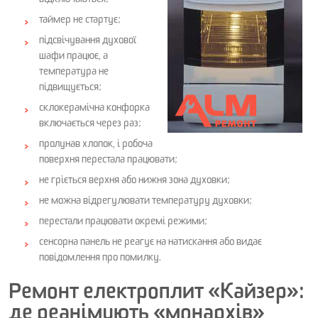
відключаються;
таймер не стартує;
підсвічування духової
шафи працює, а
температура не
підвищується;
склокерамічна конфорка
включається через раз;
пролунав хлопок, і робоча
поверхня перестала працювати;
не гріється верхня або нижня зона духовки;
не можна відрегулювати температуру духовки;
перестали працювати окремі режими;
сенсорна панель не реагує на натискання або видає
повідомлення про помилку.
Ремонт електроплит «Кайзер»:
де реанімують «монархів»