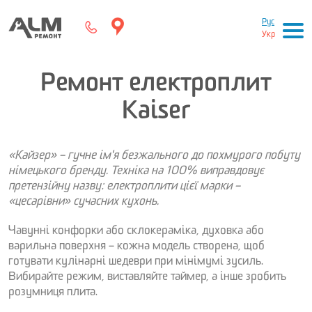
Рус
Укр
Ремонт електроплит
Kaiser
«Кайзер» – гучне ім'я безжального до похмурого побуту
німецького бренду. Техніка на 100% виправдовує
претензійну назву: електроплити цієї марки –
«цесарівни» сучасних кухонь.
Чавунні конфорки або склокераміка, духовка або
варильна поверхня – кожна модель створена, щоб
готувати кулінарні шедеври при мінімумі зусиль.
Вибирайте режим, виставляйте таймер, а інше зробить
розумниця плита.