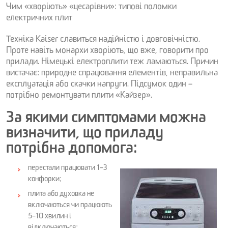
Чим «хворіють» «цесарівни»: типові поломки
електричних плит
Техніка Kaiser славиться надійністю і довговічністю.
Проте навіть монархи хворіють, що вже, говорити про
прилади. Німецькі електроплити теж ламаються. Причин
вистачає: природне спрацювання елементів, неправильна
експлуатація або скачки напруги. Підсумок один –
потрібно ремонтувати плити «Кайзер».
За якими симптомами можна
визначити, що приладу
потрібна допомога:
перестали працювати 1–3
конфорки;
плита або духовка не
включаються чи працюють
5–10 хвилин і