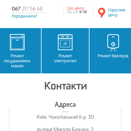
067
217 56 68
Call-центр
Сервісний
Пн.-Сб.
9-19
центр
Передзвонити?
Ремонт
Ремонт
Ремонт бойлерів
посудомийних
электроплит
машин
Контакти
Адреса
Київ, Чоколівський б-р, 30
вулиця Миколи Бажана, 3