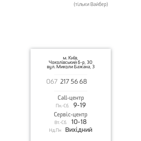
(тільки Вайбер)
м. Київ,
Чоколівський б-р, 30
вул. Миколи Бажана, 3
067
217 56 68
Call-центр
9-19
Пн.-Сб.
Сервіс-центр
10-18
Вт.-Сб.
Вихідний
Нд.Пн