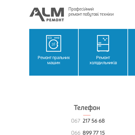
Професійний
ремонт побутові техніки
Ремонт пральних
Ремонт
машин
холодильників
Телефон
067
217 56 68
066
899 77 15