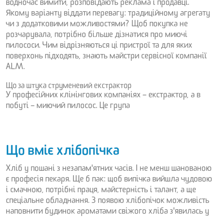
водночас вимити, розповідають реклама і продавці.
Якому варіанту віддати перевагу: традиційному агрегату
чи з додатковими можливостями? Щоб покупка не
розчарувала, потрібно більше дізнатися про миючі
пилососи. Чим відрізняються ці пристрої та для яких
поверхонь підходять, знають майстри сервісної компанії
ALM.
Що за штука струменевий екстрактор
У професійних клінінгових компаніях – екстрактор, а в
побуті – миючий пилосос. Це група
Що вміє хлібопічка
Хліб у пошані з незапам'ятних часів. І не менш шанованою
є професія пекаря. Ще б пак: щоб випічка вийшла чудовою
і смачною, потрібні праця, майстерність і талант, а ще
спеціальне обладнання. З появою хлібопічок можливість
наповнити будинок ароматами свіжого хліба з'явилась у