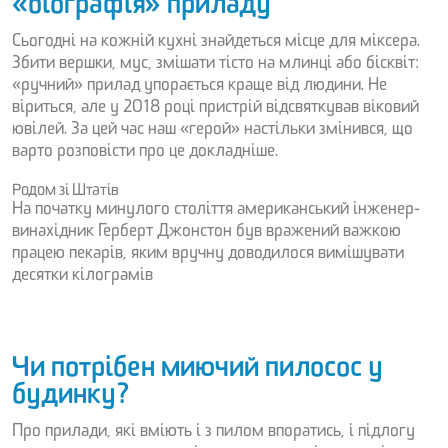
«біографія» приладу
Сьогодні на кожній кухні знайдеться місце для міксера.
Збити вершки, мус, змішати тісто на млинці або бісквіт:
«ручний» прилад упорається краще від людини. Не
віриться, але у 2018 році пристрій відсвяткував віковий
ювілей. За цей час наш «герой» настільки змінився, що
варто розповісти про це докладніше.
Родом зі Штатів
На початку минулого століття американський інженер-
винахідник Герберт Джонстон був вражений важкою
працею пекарів, яким вручну доводилося вимішувати
десятки кілограмів
Чи потрібен миючий пилосос у
будинку?
Про прилади, які вміють і з пилом впоратись, і підлогу