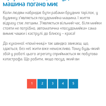
машина погано миє
Коли людям набридає бути рабами брудних тарілок, у
будинку з'являється посудомийна машина. І життя
відразу стає легшим. З'являється вільний час, біля мийки
стояти не потрібно, автоматична «посудомийка» сама
вимиє чашки і каструлі до блиску – краса!
До кухонної «помічниці» так швидко звикаєш, що,
здається, без неї жити вже неможливо. Тому будь-який
збій у роботі цього агрегату сприймається як побутова
катастрофа. Що робити, якщо посуд, який ви
1
2
3
4
5