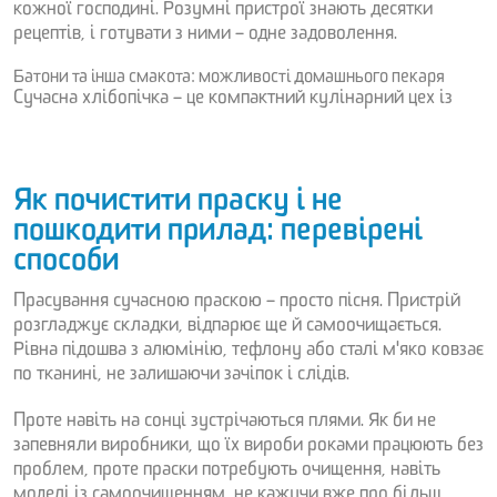
кожної господині. Розумні пристрої знають десятки
рецептів, і готувати з ними – одне задоволення.
Батони та інша смакота: можливості домашнього пекаря
Сучасна хлібопічка – це компактний кулінарний цех із
Як почистити праску і не
пошкодити прилад: перевірені
способи
Прасування сучасною праскою – просто пісня. Пристрій
розгладжує складки, відпарює ще й самоочищається.
Рівна підошва з алюмінію, тефлону або сталі м'яко ковзає
по тканині, не залишаючи зачіпок і слідів.
Проте навіть на сонці зустрічаються плями. Як би не
запевняли виробники, що їх вироби роками працюють без
проблем, проте праски потребують очищення, навіть
моделі із самоочищенням, не кажучи вже про більш