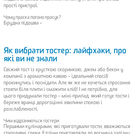
прості пристрої.
Чому праска погано прасує?
Брудна підошва –
Як вибрати тостер: лайфхаки, про
які ви не знали
Свіжий тост із хрусткою скоринкою, джем або бекон у
компанії з ароматною кавою – ідеальний спосіб
прокинутись і поснідати. Але як же не хочеться спросоння
стояти біля плити і смажити хліб! І не потрібно, для
цього придумали тостер – міні-прилад, який готує тости і
береже вранці дорогоцінні хвилини спокою і
розслабленості.
Чим відрізняються тостери
Першими кулінарами, які приготували тости, вважаються
стародавні греки. Елліни приставляли до вогнища залізну